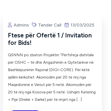
Admins
Tender Call
13/03/2025
Ftese për Ofertë 1 / Invitation
for Bids!
QSNNN po zbaton Projektin “Përfshirja dixhitale
për OSHC – të dhe Angazhimin e Qytetarëve në
Bashkëpunimin Rajonal (DIGI-CORE). Për këtë
qëllim kërkohet: Akomodim për 20 të rinj nga
Maqedoninë e Veriut për 5 netë. Akomodim për
20 të rinj nga Kosova për 5 netë. Ushqim Katering
+ Pije (Drekë + Darkë) për të rinjet nga […]