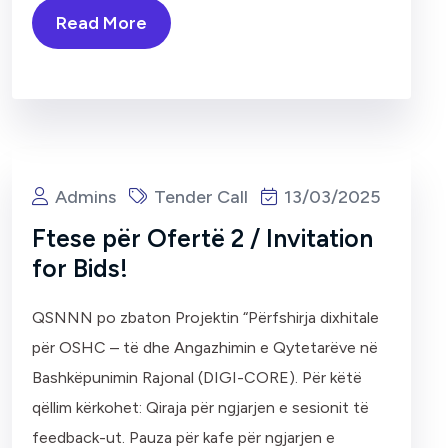
Read More
Admins
Tender Call
13/03/2025
Ftese për Ofertë 2 / Invitation
for Bids!
QSNNN po zbaton Projektin “Përfshirja dixhitale
për OSHC – të dhe Angazhimin e Qytetarëve në
Bashkëpunimin Rajonal (DIGI-CORE). Për këtë
qëllim kërkohet: Qiraja për ngjarjen e sesionit të
feedback-ut. Pauza për kafe për ngjarjen e