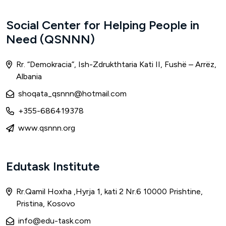
Social Center for Helping People in
Need (QSNNN)
Rr. “Demokracia”, Ish-Zdrukthtaria Kati II, Fushë – Arrëz,
Albania
shoqata_qsnnn@hotmail.com
+355-686419378
www.qsnnn.org
Edutask Institute
Rr.Qamil Hoxha ,Hyrja 1, kati 2 Nr.6 10000 Prishtine,
Pristina, Kosovo
info@edu-task.com